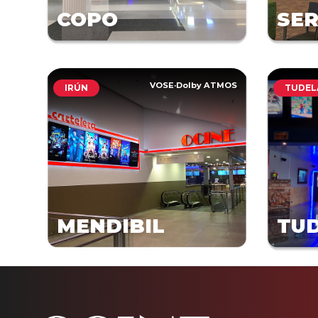
COPO
SE
VOSE
·
Dolby ATMOS
IRÚN
TUDEL
MENDIBIL
TU