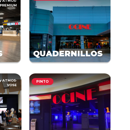
by ATMOS
·
PREMIUM
S
QUADERNILLOS
by ATMOS
·
PINTO
VOSE