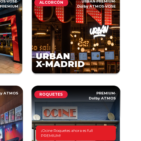
MOS
·
VOSE
·
URBAN
·
PREMIUM
·
ALCORCÓN
PREMIUM
Dolby ATMOS
·
VOSE
URBAN
X-MADRID
by ATMOS
PREMIUM
·
ROQUETES
Dolby ATMOS
¡Ocine Roquetes ahora es full
PREMIUM!