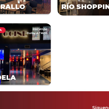
RRALLO
RÍO SHOPPI
PREMIUM
·
A
Dolby ATMOS
DELA
Sígueno