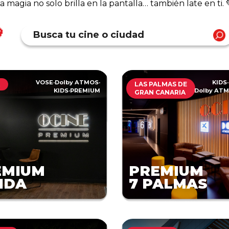
a magia no solo brilla en la pantalla… también late en ti. 

VOSE
·
Dolby ATMOS
·
KIDS
·
A
LAS PALMAS DE
KIDS
·
PREMIUM
Dolby AT
GRAN CANARIA
EMIUM
PREMIUM
IDA
7 PALMAS