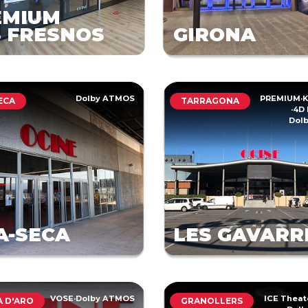
EMIUM
 FRESNOS
GIRONA
Dolby ATMOS
PREMIUM
·
K
ECA
TARRAGONA
·
4D 
Dol
A-SECA
LES GAVARR
VOSE
·
Dolby ATMOS
ICE Theat
A D'ARO
GRANOLLERS