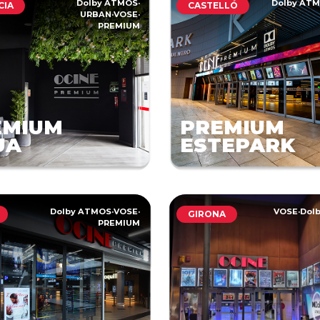
Dolby ATMOS
·
Dolby AT
CIA
CASTELLÓ
URBAN
·
VOSE
·
PREMIUM
EMIUM
PREMIUM
UA
ESTEPARK
Dolby ATMOS
·
VOSE
·
VOSE
·
Dol
GIRONA
PREMIUM