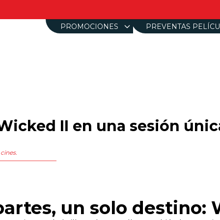
ㅤPROMOCIONESㅤ
PREVENTAS PELÍCU
 Wicked II en una sesión úni
cines.
artes, un solo destino: