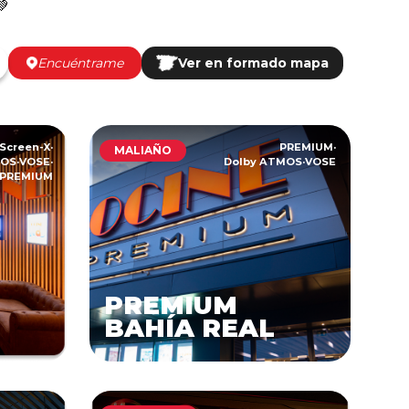
💚
Encuéntrame
Ver en formado mapa
Screen-X
·
PREMIUM
·
MALIAÑO
MOS
·
VOSE
·
Dolby ATMOS
·
VOSE
PREMIUM
PREMIUM
BAHÍA REAL