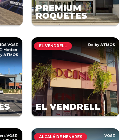
PREMIUM
ROQUETES
IDS
·
VOSE
Dolby ATMOS
EL VENDRELL
E-Motion
·
by ATMOS
ES
EL VENDRELL
ers
·
VOSE
·
VOSE
ALCALÁ DE HENARES