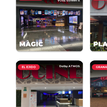
VOSE
·
Screen-X
MÀGIC
PLA
Dolby ATMOS
EL EJIDO
GRAN