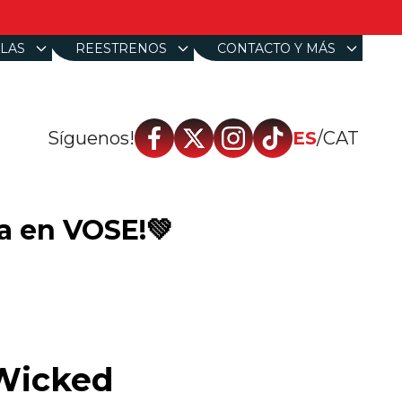
LAS
REESTRENOS
CONTACTO Y MÁS
Síguenos!
ES
/
CAT
ca en VOSE!💚
 Wicked