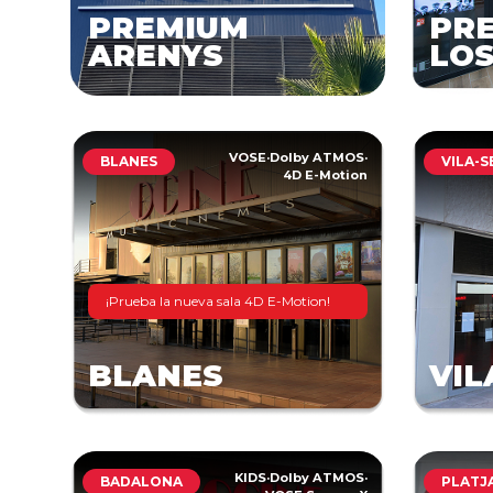
PREMIUM
PR
ARENYS
LOS
VOSE
·
Dolby ATMOS
·
BLANES
VILA-S
4D E-Motion
¡Prueba la nueva sala 4D E-Motion!
BLANES
VIL
KIDS
·
Dolby ATMOS
·
BADALONA
PLATJ