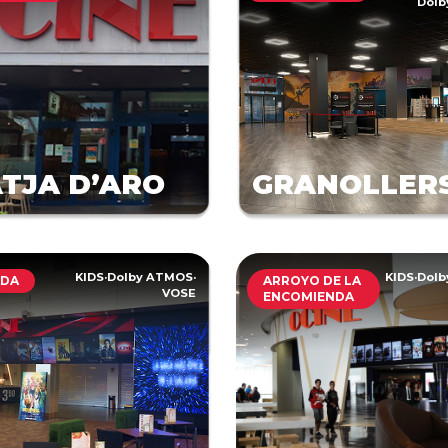
Dol
TJA D’ARO
GRANOLLER
KIDS
·
Dolby ATMOS
·
KIDS
·
Dol
ADA
ARROYO DE LA
VOSE
ENCOMIENDA