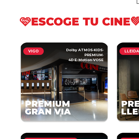
L
🩷ESCOGE TU CINE
Dolby ATMOS
·
KIDS
·
VIGO
LLEID
PREMIUM
·
4D E-Motion
·
VOSE
PREMIUM
PR
GRAN VIA
LLE