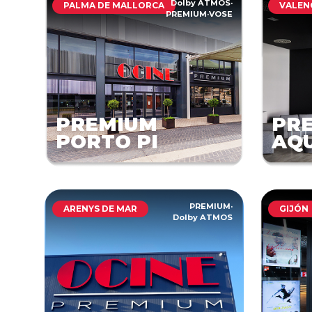
Dolby ATMOS
·
PALMA DE MALLORCA
VALEN
PREMIUM
·
VOSE
PREMIUM
PR
PORTO PI
AQ
PREMIUM
·
ARENYS DE MAR
GIJÓN
Dolby ATMOS