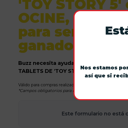
'TOY STORY 5' 
OCINE, ¡corre!
Est
para ser un@ d
ganador@s🚀✨
Buzz necesita ayuda para encontrar a l
Nos estamos pon
TABLETS DE 'TOY STORY'!✨
así que si rec
Válido para compras realizadas entre el 29 de mayo y e
*Campos obligatorios para enviar el formulario
Este formulario no está