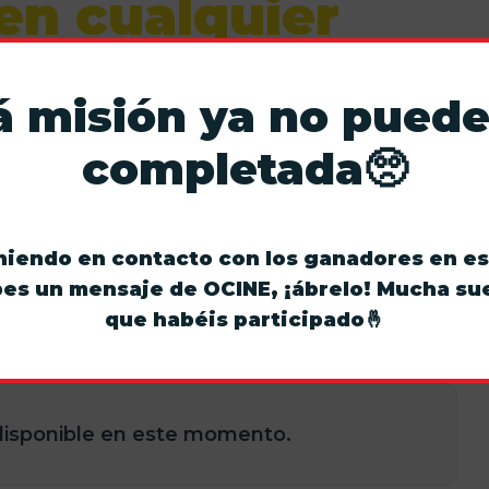
en cualquier
 Lo tienes todo
á misión ya no puede
e l@s
completada🥺
os próximos compañeros de aventura de ¡27
iendo en contacto con los ganadores en e
ibes un mensaje de OCINE, ¡ábrelo! Mucha sue
que habéis participado🤞
l 28 de junio de 2026
 disponible en este momento.