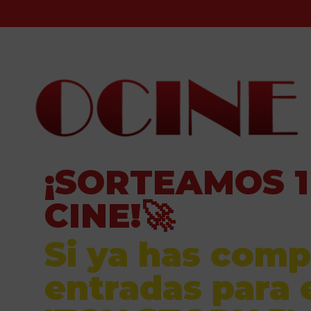
¡SORTEAMOS 1
CINE!🚀
Si ya has comp
entradas para 