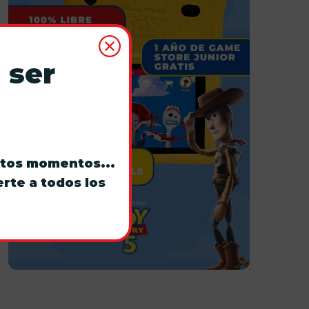
 ser
stos momentos...
rte a todos los