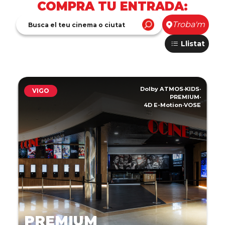
COMPRA TU ENTRADA:
Troba'm
Llistat
Dolby ATMOS
·
KIDS
·
VIGO
PREMIUM
·
4D E-Motion
·
VOSE
PREMIUM