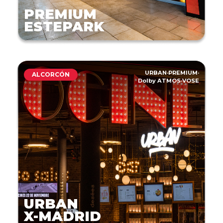
PREMIUM
ESTEPARK
URBAN
·
PREMIUM
·
ALCORCÓN
Dolby ATMOS
·
VOSE
URBAN
X-MADRID