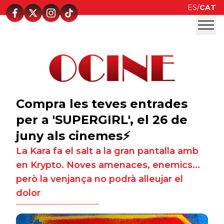
ES
/
CAT
Compra les teves entrades
per a 'SUPERGIRL', el 26 de
juny als cinemes⚡
La Kara fa el salt a la gran pantalla amb
en Krypto. Noves amenaces, enemics...
però la venjança no podrà alleujar el
dolor