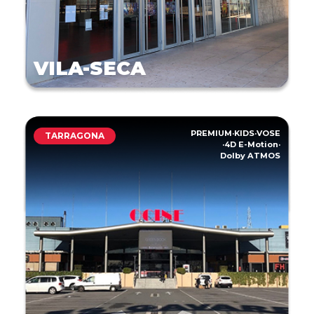
VILA-SECA
PREMIUM
·
KIDS
·
VOSE
TARRAGONA
·
4D E-Motion
·
Dolby ATMOS