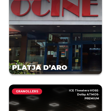
PLATJA D’ARO
ICE Theaters
·
VOSE
·
GRANOLLERS
Dolby ATMOS
·
PREMIUM