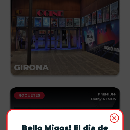
GIRONA
PREMIUM
·
ROQUETES
Dolby ATMOS
Bello Migos! El dia de