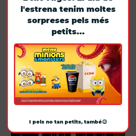
l'estrena tenim moltes
sorpreses pels més
petits...
Ocine Roquetes ara és full PREMIUM!
PREMIUM
ROQUETES
VOSE
·
Dolby ATMOS
·
BLANES
4D E-Motion
I pels no tan petits, també😉