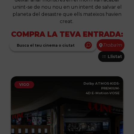
unint-se de nou nou en un intent de salvar el
planeta del desastre que ells mateixos havien
creat.
COMPRA LA TEVA ENTRADA:
Troba'm
Llistat
Dolby ATMOS
·
KIDS
·
VIGO
PREMIUM
·
4D E-Motion
·
VOSE