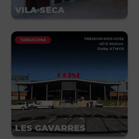
VILA-SECA
PREMIUM
·
KIDS
·
VOSE
TARRAGONA
·
4D E-Motion
·
Dolby ATMOS
LES GAVARRES