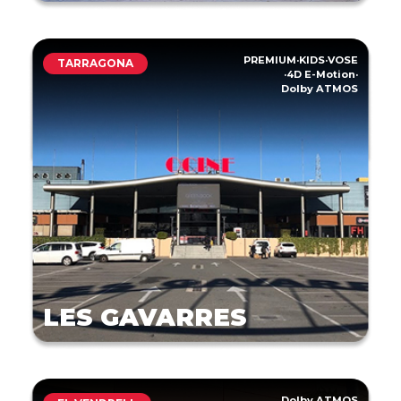
PREMIUM
·
KIDS
·
VOSE
TARRAGONA
·
4D E-Motion
·
Dolby ATMOS
LES GAVARRES
Dolby ATMOS