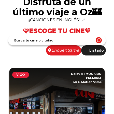
Disfruta de un
último viaje a Oz🏰
¡¡CANCIONES EN INGLÉS!! 🪄
🩷ESCOGE TU CINE💚
Encuéntrame
Listado
Dolby ATMOS
·
KIDS
·
VIGO
PREMIUM
·
4D E-Motion
·
VOSE