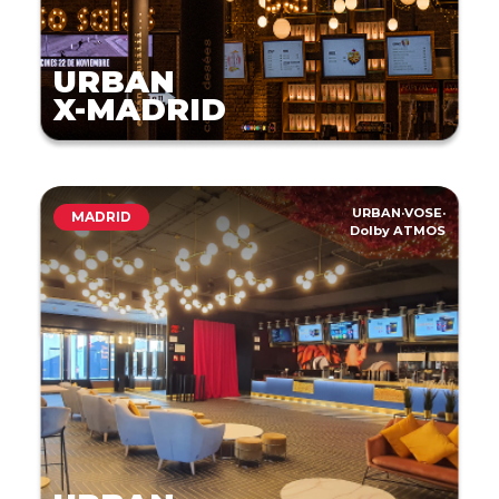
URBAN
X-MADRID
URBAN
·
VOSE
·
MADRID
Dolby ATMOS