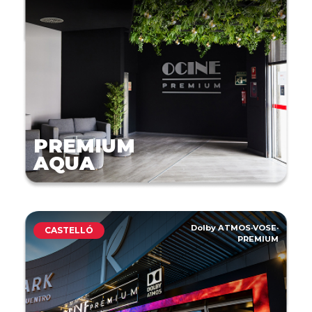
PREMIUM
AQUA
Dolby ATMOS
·
VOSE
·
CASTELLÓ
PREMIUM