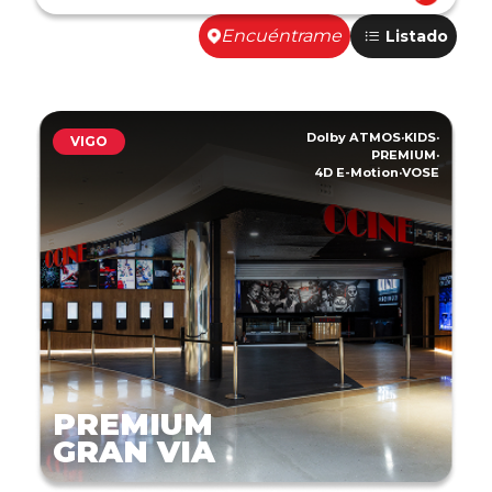
Encuéntrame
Listado
Dolby ATMOS
·
KIDS
·
VIGO
PREMIUM
·
4D E-Motion
·
VOSE
PREMIUM
GRAN VIA