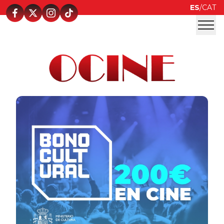
ES
/
CAT