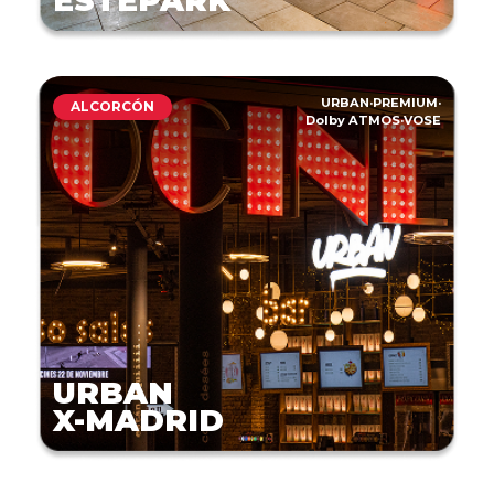
ESTEPARK
URBAN
·
PREMIUM
·
ALCORCÓN
Dolby ATMOS
·
VOSE
URBAN
X-MADRID