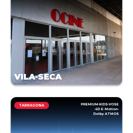
VILA-SECA
PREMIUM
·
KIDS
·
VOSE
TARRAGONA
·
4D E-Motion
·
Dolby ATMOS