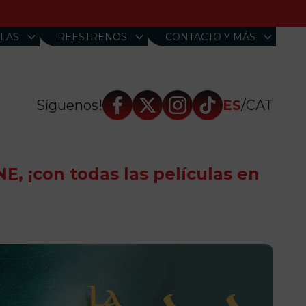
LAS
REESTRENOS
CONTACTO Y MÁS
Síguenos!
ES
/
CAT
NE, ¡con todas las películas en