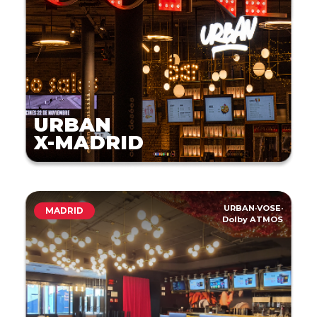
URBAN
X-MADRID
URBAN
·
VOSE
·
MADRID
Dolby ATMOS