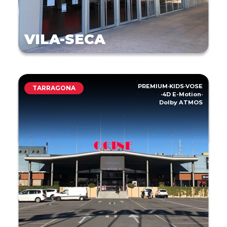
VILA-SECA
PREMIUM
·
KIDS
·
VOSE
TARRAGONA
·
4D E-Motion
·
Dolby ATMOS