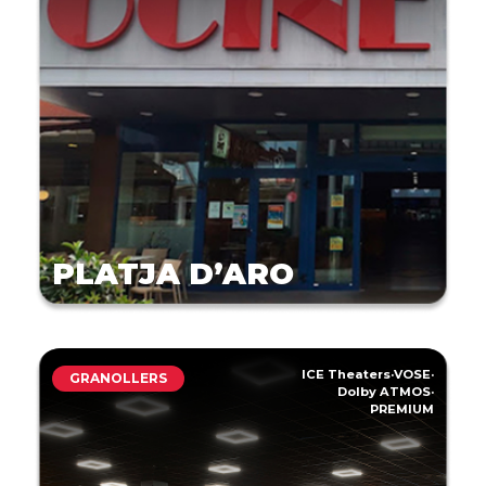
PLATJA D’ARO
ICE Theaters
·
VOSE
·
GRANOLLERS
Dolby ATMOS
·
PREMIUM