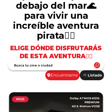
debajo del mar🌊
para vivir una
increíble aventura
pirata🏴‍☠️
ELIGE DÓNDE DISFRUTARÁS
DE ESTA AVENTURA🏴‍☠️
Encuéntrame
Listado
Dolby ATMOS
·
KIDS
·
VIGO
PREMIUM
·
4D E-Motion
·
VOSE