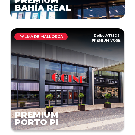
PREMIUM
BAHÍA REAL
Dolby ATMOS
·
PALMA DE MALLORCA
PREMIUM
·
VOSE
PREMIUM
PORTO PI