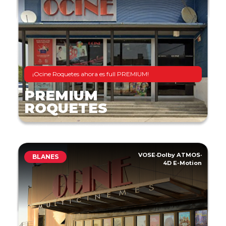
¡Ocine Roquetes ahora es full PREMIUM!
PREMIUM
ROQUETES
VOSE
·
Dolby ATMOS
·
BLANES
4D E-Motion