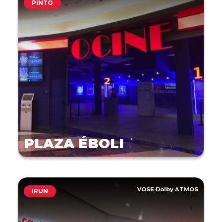
PINTO
PLAZA ÉBOLI
VOSE
·
Dolby ATMOS
IRÚN