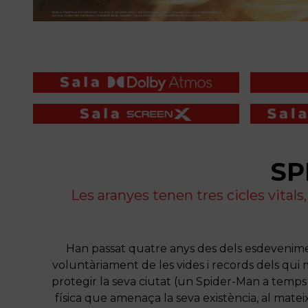
SP
Les aranyes tenen tres cicles vitals
Han passat quatre anys des dels esdevenim
voluntàriament de les vides i records dels qui
protegir la seva ciutat (un Spider-Man a temp
física que amenaça la seva existència, al mat