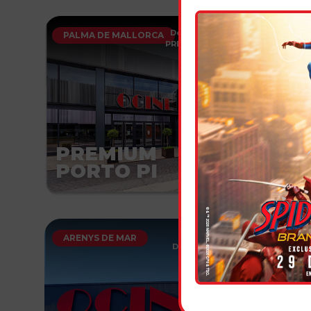
Dolby ATMOS
·
PALMA DE MALLORCA
VALEN
PREMIUM
·
VOSE
PREMIUM
PR
PORTO PI
AQ
PREMIUM
·
ARENYS DE MAR
GIJÓN
Dolby ATMOS