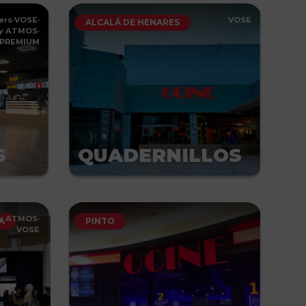
ers
·
VOSE
·
VOSE
ALCALÁ DE HENARES
by ATMOS
·
PREMIUM
S
QUADERNILLOS
by ATMOS
·
A
PINTO
VOSE