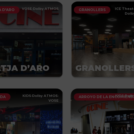
VOSE
·
Dolby ATMOS
ICE Theat
A D'ARO
GRANOLLERS
Dol
TJA D’ARO
GRANOLLER
KIDS
·
Dolby ATMOS
·
KIDS
·
Dol
ADA
ARROYO DE LA ENCOMIEND
VOSE