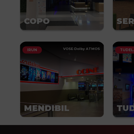
COPO
SE
VOSE
·
Dolby ATMOS
IRUN
TUDEL
MENDIBIL
TU