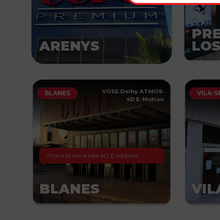
PR
ARENYS
LOS
VOSE
·
Dolby ATMOS
·
BLANES
VILA-S
4D E-Motion
Prova la nova sala 4D E-Motion!
BLANES
VIL