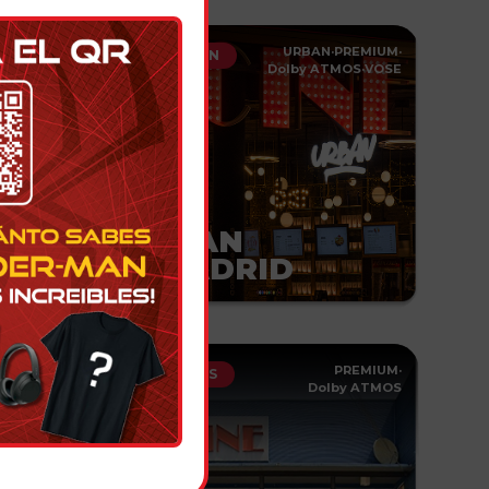
MOS
·
VOSE
·
URBAN
·
PREMIUM
·
ALCORCÓN
PREMIUM
Dolby ATMOS
·
VOSE
URBAN
X-MADRID
by ATMOS
PREMIUM
·
ROQUETES
Dolby ATMOS