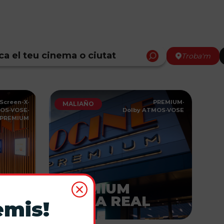
Troba'm
Screen-X
·
PREMIUM
·
MALIAÑO
MOS
·
VOSE
·
Dolby ATMOS
·
VOSE
PREMIUM
PREMIUM
BAHÍA REAL
emis!