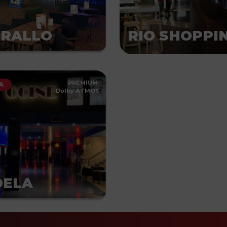
RRALLO
RIO SHOPPI
PREMIUM
·
A
Dolby ATMOS
DELA