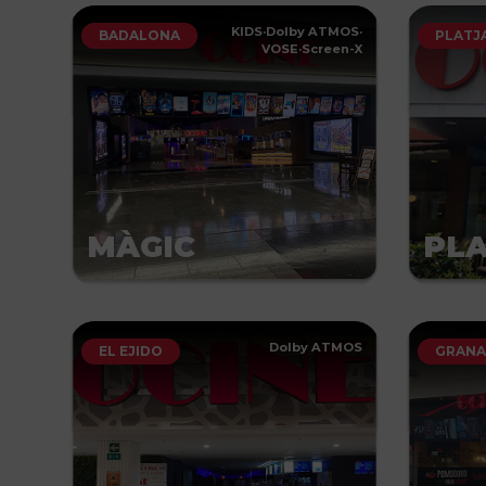
KIDS
·
Dolby ATMOS
·
BADALONA
PLATJ
VOSE
·
Screen-X
MÀGIC
PLA
Dolby ATMOS
EL EJIDO
GRAN