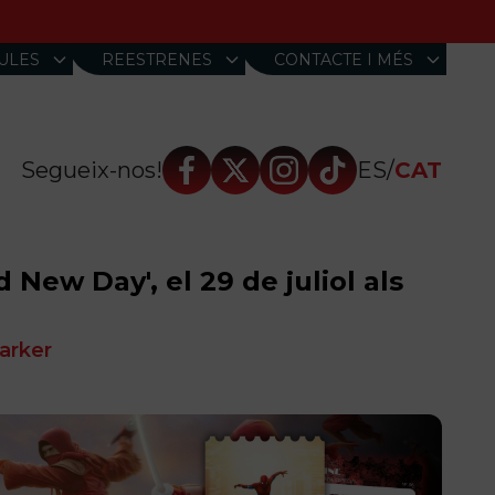
ULES
REESTRENES
ㅤCONTACTE I MÉS
Segueix-nos!
ES
/
CAT
New Day', el 29 de juliol als
Parker