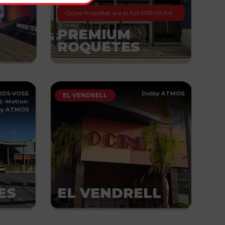
Ocine Roquetes ara és full PREMIUM!
PREMIUM
ROQUETES
IDS
·
VOSE
Dolby ATMOS
EL VENDRELL
E-Motion
·
by ATMOS
ES
EL VENDRELL