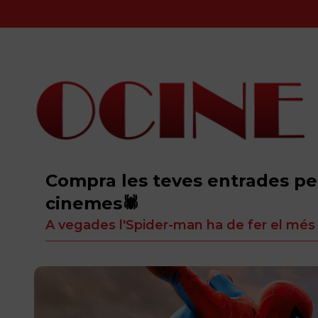
Compra les teves entrades per
cinemes🕷️
A vegades l'Spider-man ha de fer el més c