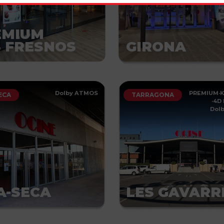
EMIUM
 FRESNOS
GIRONA
Dolby ATMOS
PREMIUM
·
K
ECA
TARRAGONA
·
4D 
Dol
A-SECA
LES GAVARR