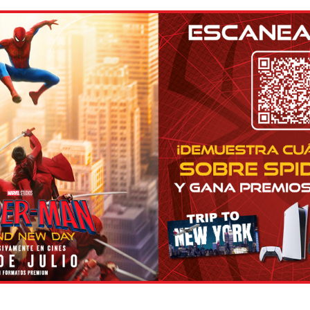
Dolby ATMOS
·
Dolby AT
CIA
CASTELLÓN
URBAN
·
VOSE
·
PREMIUM
EMIUM
PREMIUM
UA
ESTEPARK
Dolby ATMOS
·
VOSE
·
VOSE
·
Dol
GIRONA
PREMIUM