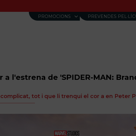
ㅤPROMOCIONSㅤ
PREVENDES PEL·LÍC
 a l'estrena de 'SPIDER-MAN: Brand 
omplicat, tot i que li trenqui el cor a en Peter 