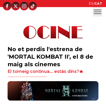
ES
/
CAT
No et perdis l'estrena de
'MORTAL KOMBAT II', el 8 de
maig als cinemes
El torneig continua... estàs dins?🔥