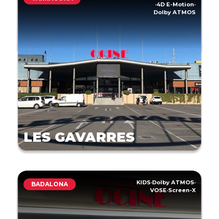
·
4D E-Motion
·
Dolby ATMOS
LES GAVARRES
KIDS
·
Dolby ATMOS
·
BADALONA
VOSE
·
Screen-X