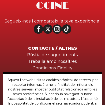
Segueix-nos i comparteix la teva experiència!
CONTACTE / ALTRES
Bústia de suggeriments
Treballa amb nosaltres
Condicions Fidelity
Aquest lloc web utilitza cookies pròpies i de tercers, per
recopilar informació amb la finalitat de millorar els
Descarrega la nova APP!
nostres serveis i mostrar publicitat relacionada amb les
seves preferències. Si continua navegant, suposa
l'acceptació de la instal·lació de les mateixes. L'usuari té
la possibilitat de configurar el seu navegador podent, si