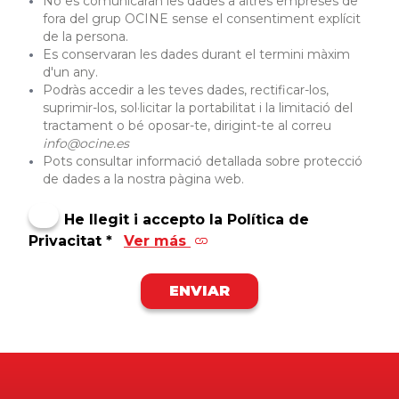
No es comunicaran les dades a altres empreses de
fora del grup OCINE sense el consentiment explícit
de la persona.
Es conservaran les dades durant el termini màxim
d'un any.
Podràs accedir a les teves dades, rectificar-los,
suprimir-los, sol·licitar la portabilitat i la limitació del
tractament o bé oposar-te, dirigint-te al correu
info@ocine.es
Pots consultar informació detallada sobre protecció
de dades a la nostra pàgina web.
He llegit i accepto la Política de
Privacitat *
Ver más
ENVIAR